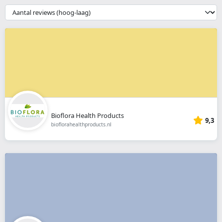
webshop
{{
__('Sort')
}}
Bioflora Health Products
9,3
bioflorahealthproducts.nl