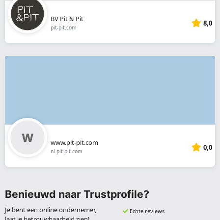
BV Pit & Pit
8,0
pit-pit.com
www.pit-pit.com
0,0
nl.pit-pit.com
Benieuwd naar Trustprofile?
Je bent een online ondernemer,
Echte reviews
laat je betrouwbaarheid zien!