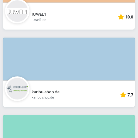
JUWEL1
10,0
juwel1.de
karibu-shop.de
7,7
karibu-shop.de