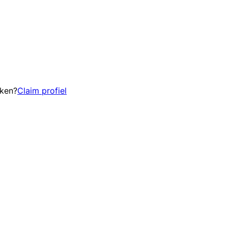
eken?
Claim profiel