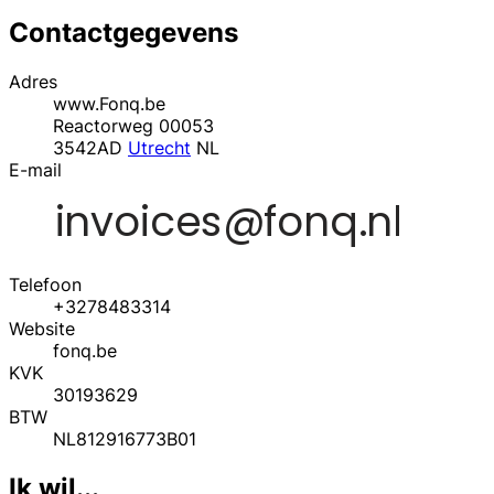
Contactgegevens
Adres
www.Fonq.be
Reactorweg 00053
3542AD
Utrecht
NL
E-mail
Telefoon
+3278483314
Website
fonq.be
KVK
30193629
BTW
NL812916773B01
Ik wil...