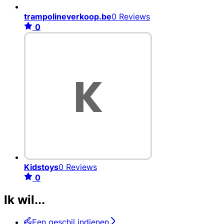
trampolineverkoop.be
0 Reviews
0
Kidstoys
0 Reviews
0
Ik wil...
Een geschil indienen