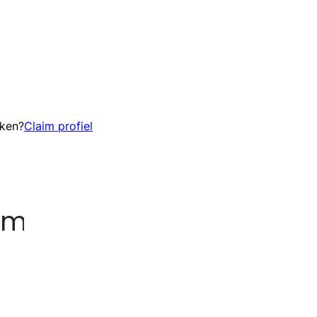
eken?
Claim profiel