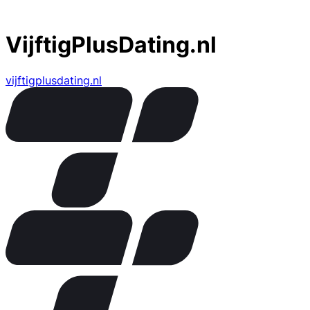
VijftigPlusDating.nl
vijftigplusdating.nl