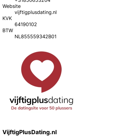
Website
vijftigplusdating.nl
KVK
64190102
BTW
NL855559342B01
VijftigPlusDating.nl