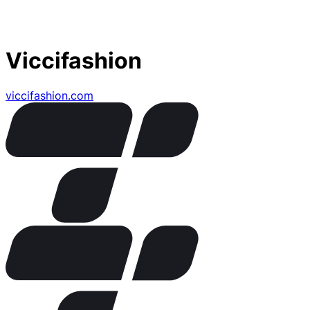
Viccifashion
viccifashion.com