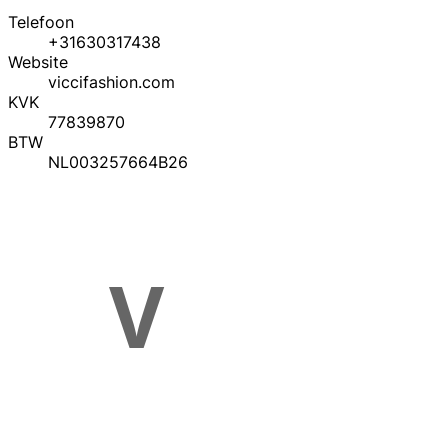
Telefoon
+31630317438
Website
viccifashion.com
KVK
77839870
BTW
NL003257664B26