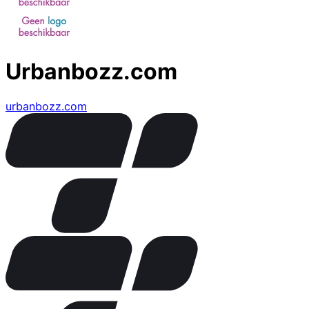
Urbanbozz.com
urbanbozz.com