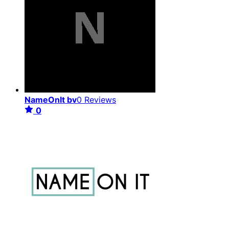
NameOnIt bv
0 Reviews
0