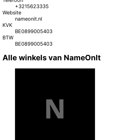
Telefoon
+3215623335
Website
nameonit.nl
KVK
BE0899005403
BTW
BE0899005403
Alle winkels van NameOnIt