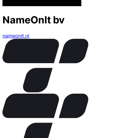
NameOnIt bv
nameonit.nl