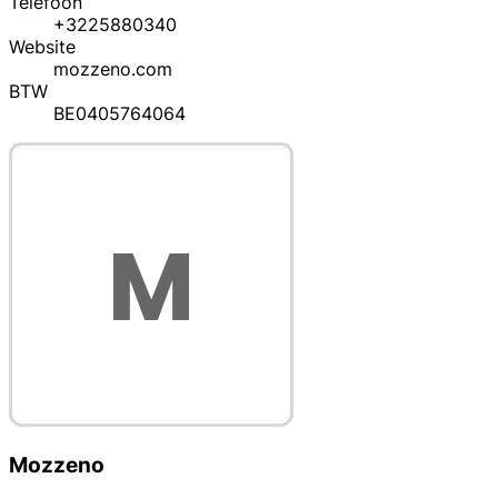
Telefoon
+3225880340
Website
mozzeno.com
BTW
BE0405764064
Mozzeno