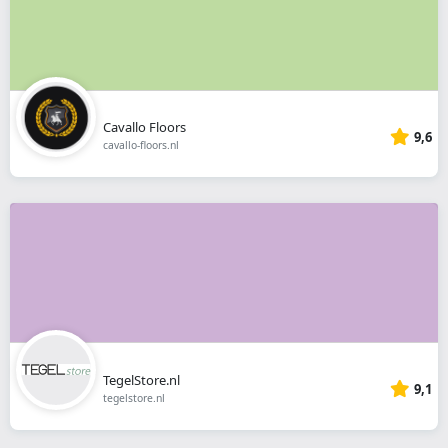
Cavallo Floors
9,6
cavallo-floors.nl
TegelStore.nl
9,1
tegelstore.nl