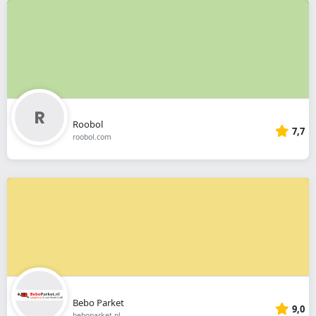
Roobol
7,7
roobol.com
Bebo Parket
9,0
beboparket.nl