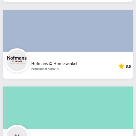
Hofmans @ Home winkel
8,9
hofmansathome.nl