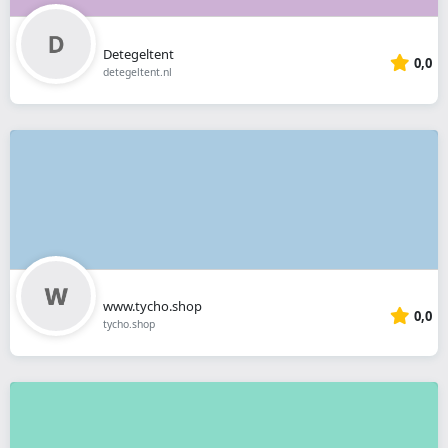
Detegeltent
0,0
detegeltent.nl
www.tycho.shop
0,0
tycho.shop