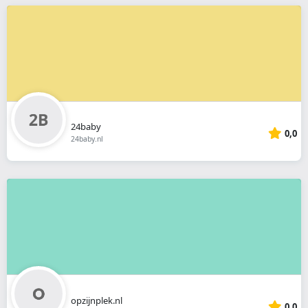
24baby
0,0
24baby.nl
opzijnplek.nl
0,0