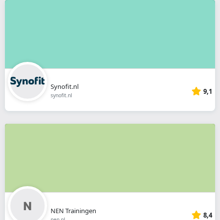
Synofit.nl
9,1
synofit.nl
NEN Trainingen
8,4
nen.nl