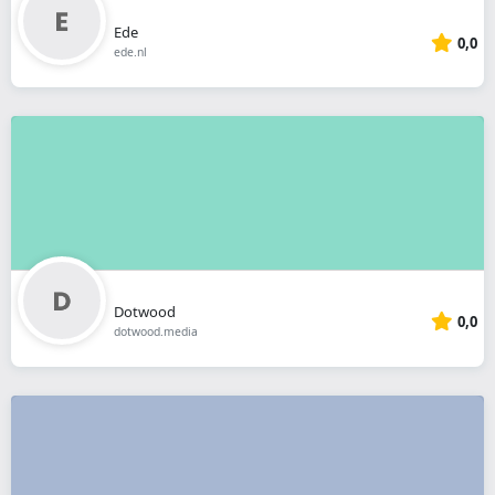
Ede
0,0
ede.nl
Dotwood
0,0
dotwood.media