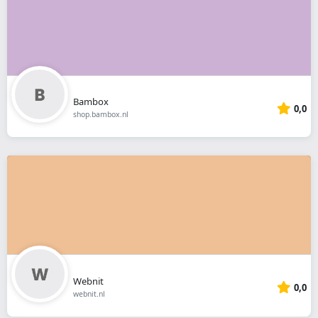
Bambox
0,0
shop.bambox.nl
Webnit
0,0
webnit.nl