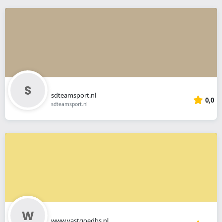
sdteamsport.nl
0,0
sdteamsport.nl
www.vastgoedbs.nl