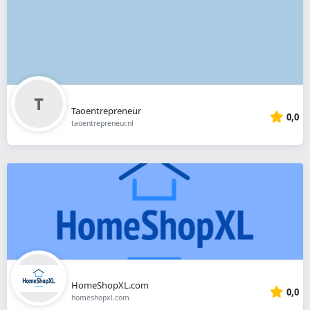
Taoentrepreneur
0,0
taoentrepreneur.nl
HomeShopXL.com
0,0
homeshopxl.com