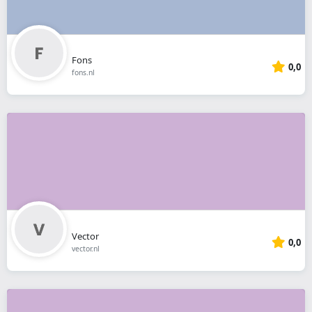
Fons
0,0
fons.nl
Vector
0,0
vector.nl