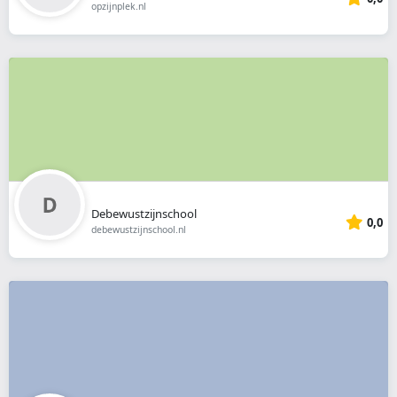
opzijnplek.nl
Debewustzijnschool
0,0
debewustzijnschool.nl