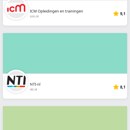
ICM Opleidingen en trainingen
9,1
icm.nl
NTI-nl
8,1
nti.nl