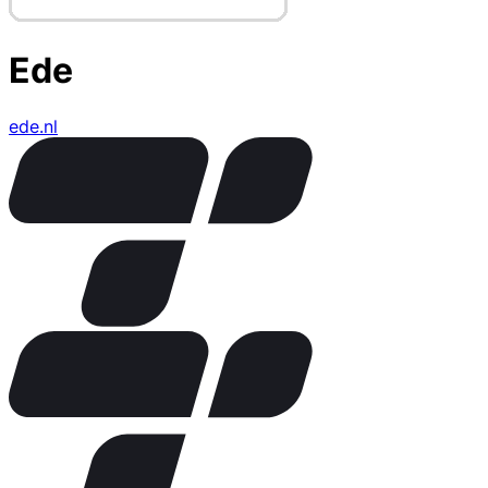
Ede
ede.nl