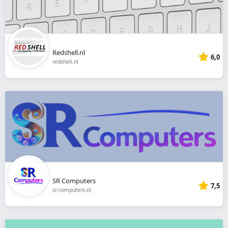
Redshell.nl
6,0
redshell.nl
SR Computers
7,5
sr-computers.nl