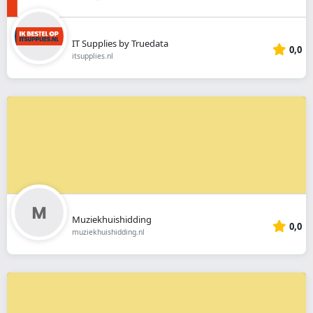
IT Supplies by Truedata
0,0
itsupplies.nl
Muziekhuishidding
0,0
muziekhuishidding.nl