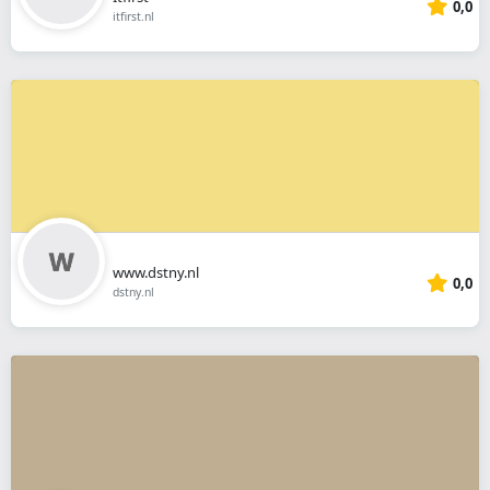
0,0
itfirst.nl
www.dstny.nl
0,0
dstny.nl