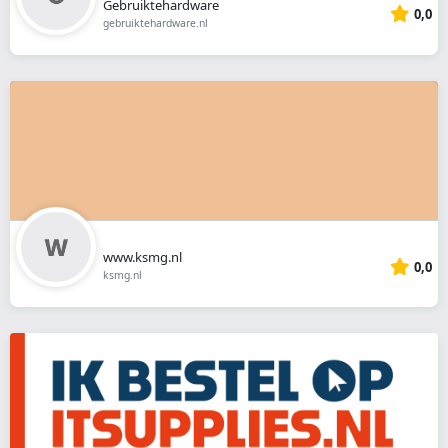
Gebruiktehardware
0,0
gebruiktehardware.nl
www.ksmg.nl
0,0
ksmg.nl