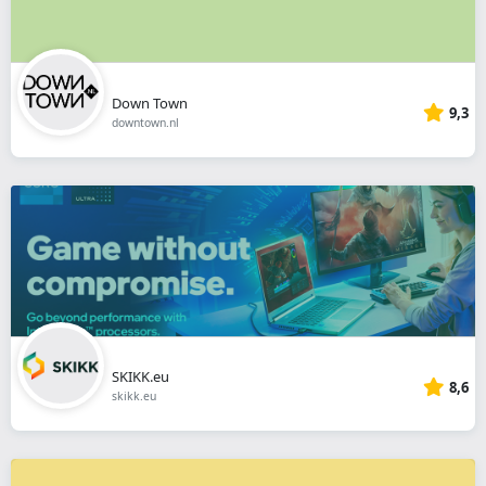
Down Town
9,3
downtown.nl
SKIKK.eu
8,6
skikk.eu