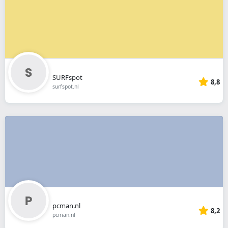
SURFspot
8,8
surfspot.nl
pcman.nl
8,2
pcman.nl