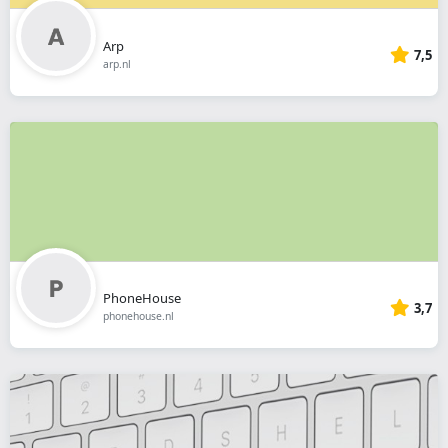
Arp
7,5
arp.nl
PhoneHouse
3,7
phonehouse.nl