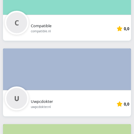
Compatible
0,0
compatible.nl
Uwpcdokter
0,0
uwpcdokter.nl