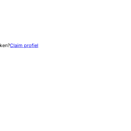
eken?
Claim profiel