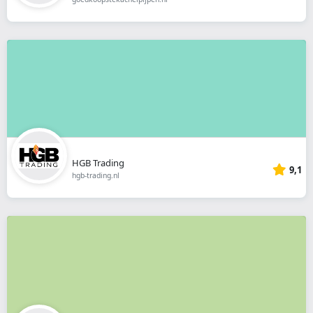
HGB Trading
9,1
hgb-trading.nl