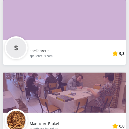
spellenreus
9,3
spellenreus.com
Manticore Brakel
0,0
manticore-brakel.be