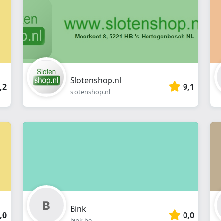
Slotenshop.nl
,2
9,1
slotenshop.nl
Bink
,0
0,0
bink.be