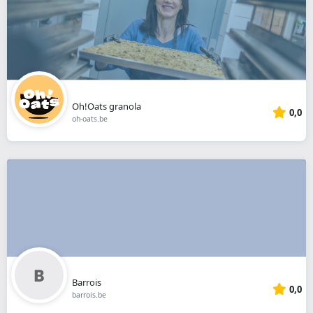
Oh!Oats granola
0,0
oh-oats.be
Barrois
0,0
barrois.be