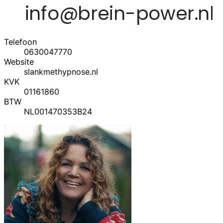
Telefoon
0630047770
Website
slankmethypnose.nl
KVK
01161860
BTW
NL001470353B24