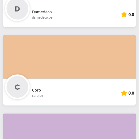
Damedeco
0,0
damedeco.be
Cprb
0,0
cprb.be