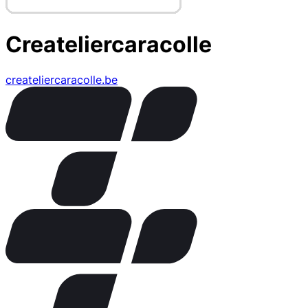
Createliercaracolle
createliercaracolle.be