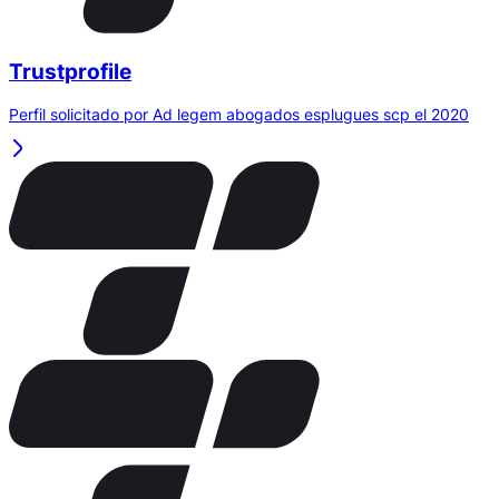
Trustprofile
Perfil solicitado por Ad legem abogados esplugues scp el 2020