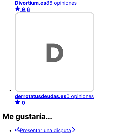
Divortium.es
86 opiniones
9,6
derrotatusdeudas.es
0 opiniones
0
Me gustaría...
Presentar una disputa