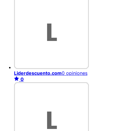
Liderdescuento.com
0 opiniones
0