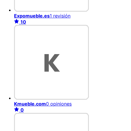
Expomueble.es
1 revisión
10
Kmueble.com
0 opiniones
0