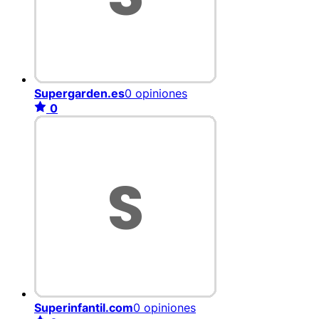
Supergarden.es
0 opiniones
0
Superinfantil.com
0 opiniones