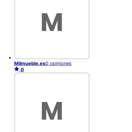
Milmueble.es
0 opiniones
0