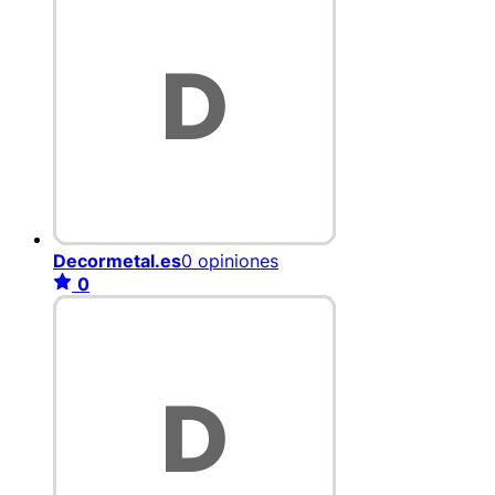
Decormetal.es
0 opiniones
0