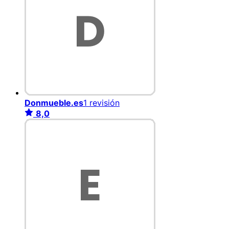
Donmueble.es
1 revisión
8,0