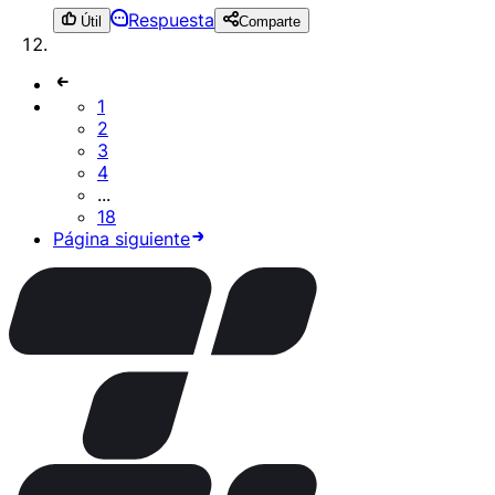
Respuesta
Útil
Comparte
1
2
3
4
...
18
Página siguiente