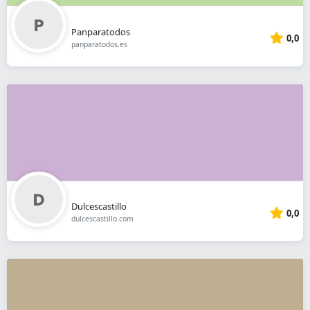
Panparatodos
0,0
panparatodos.es
Dulcescastillo
0,0
dulcescastillo.com