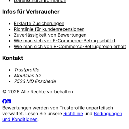
Datenschutzinformation
Infos für Verbraucher
Erklärte Zusicherungen
Richtlinie für kundenrezensionen
Zuverlässigkeit von Bewertungen
Wie man sich vor E-Commerce-Betrug schützt
Wie man sich von E-Commerce-Betrügereien erholt
Kontakt
Trustprofile
Moutlaan 32
7523 MD Enschede
© 2026 Alle Rechte vorbehalten
Bewertungen werden von
Trustprofile
unparteiisch
verwaltet. Lesen Sie unsere
Richtlinie
und
Bedingungen
und Konditionen
.