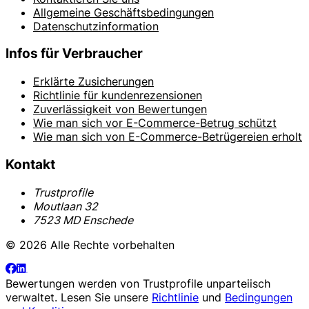
Allgemeine Geschäftsbedingungen
Datenschutzinformation
Infos für Verbraucher
Erklärte Zusicherungen
Richtlinie für kundenrezensionen
Zuverlässigkeit von Bewertungen
Wie man sich vor E-Commerce-Betrug schützt
Wie man sich von E-Commerce-Betrügereien erholt
Kontakt
Trustprofile
Moutlaan 32
7523 MD Enschede
© 2026 Alle Rechte vorbehalten
Bewertungen werden von
Trustprofile
unparteiisch
verwaltet. Lesen Sie unsere
Richtlinie
und
Bedingungen