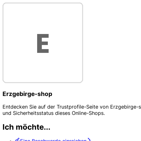
Erzgebirge-shop
Entdecken Sie auf der Trustprofile-Seite von Erzgebirge
und Sicherheitsstatus dieses Online-Shops.
Ich möchte...
Eine Beschwerde einreichen