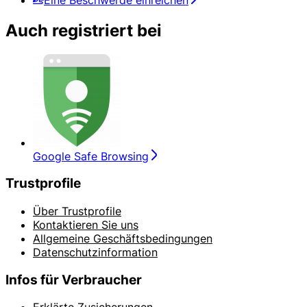
Auch registriert bei
Google Safe Browsing
Trustprofile
Über Trustprofile
Kontaktieren Sie uns
Allgemeine Geschäftsbedingungen
Datenschutzinformation
Infos für Verbraucher