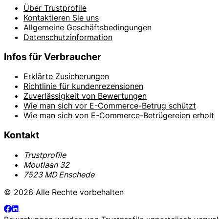
Über Trustprofile
Kontaktieren Sie uns
Allgemeine Geschäftsbedingungen
Datenschutzinformation
Infos für Verbraucher
Erklärte Zusicherungen
Richtlinie für kundenrezensionen
Zuverlässigkeit von Bewertungen
Wie man sich vor E-Commerce-Betrug schützt
Wie man sich von E-Commerce-Betrügereien erholt
Kontakt
Trustprofile
Moutlaan 32
7523 MD Enschede
© 2026 Alle Rechte vorbehalten