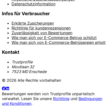
Datenschutzinformation
Infos für Verbraucher
Erklärte Zusicherungen
Richtlinie für kundenrezensionen
Zuverlässigkeit von Bewertungen
Wie man sich vor E-Commerce-Betrug schützt
Wie man sich von E-Commerce-Betrügereien erholt
Kontakt
Trustprofile
Moutlaan 32
7523 MD Enschede
© 2026 Alle Rechte vorbehalten
Bewertungen werden von
Trustprofile
unparteiisch
verwaltet. Lesen Sie unsere
Richtlinie
und
Bedingungen
und Konditionen
.