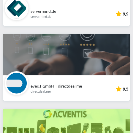
servermind.de
9,9
servermind.de
everIT GmbH | directdeal.me
9,5
directdeal.me