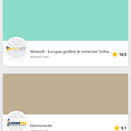
Wiresoft - Europas größter & sicherster Softwarehändler
10,0
wiresoft.com
lizenzone.de
9,1
lizenzone.de