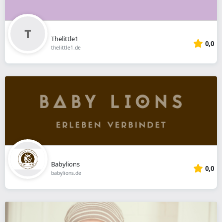
Thelittle1
0,0
thelittle1.de
Babylions
0,0
babylions.de