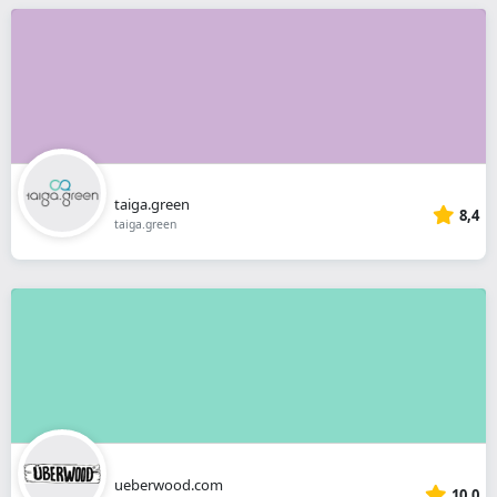
taiga.green
8,4
taiga.green
ueberwood.com
10,0