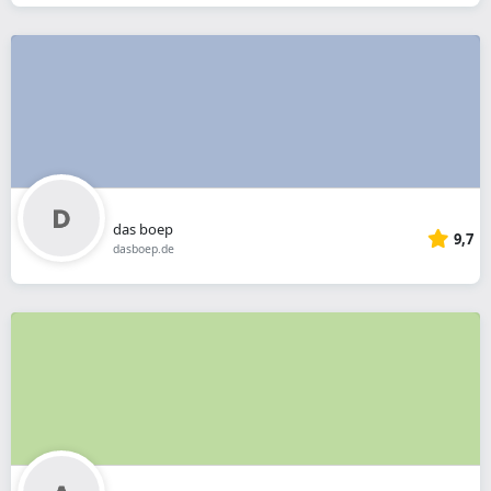
das boep
9,7
dasboep.de