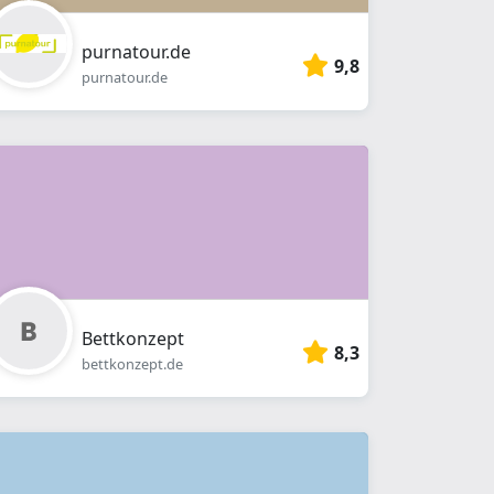
purnatour.de
9,8
purnatour.de
Bettkonzept
8,3
bettkonzept.de