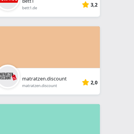
Bett1
3,2
bett1.de
matratzen.discount
2,0
matratzen.discount