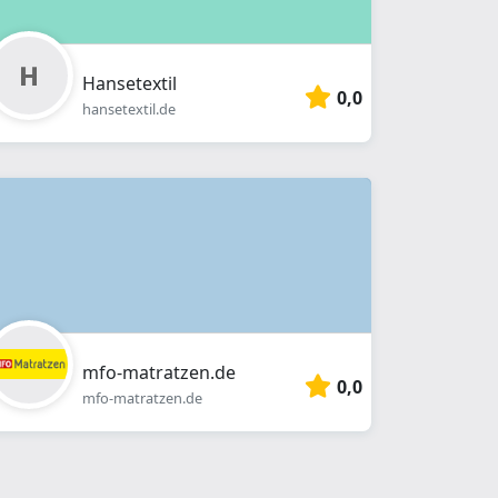
Hansetextil
0,0
hansetextil.de
mfo-matratzen.de
0,0
mfo-matratzen.de