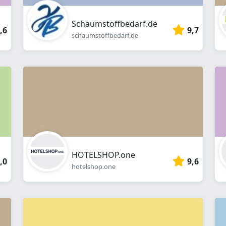
Schaumstoffbedarf.de
,6
9,7
schaumstoffbedarf.de
HOTELSHOP.one
,0
9,6
hotelshop.one