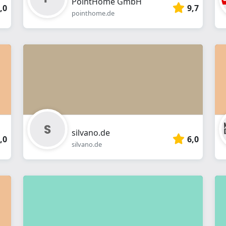
PointHome GmbH
,0
9,7
pointhome.de
silvano.de
,0
6,0
silvano.de