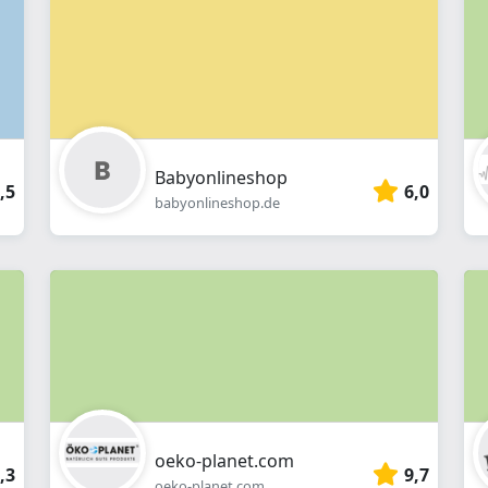
Webshop
Babyonlineshop
,5
6,0
babyonlineshop.de
oeko-planet.com
,3
9,7
oeko-planet.com