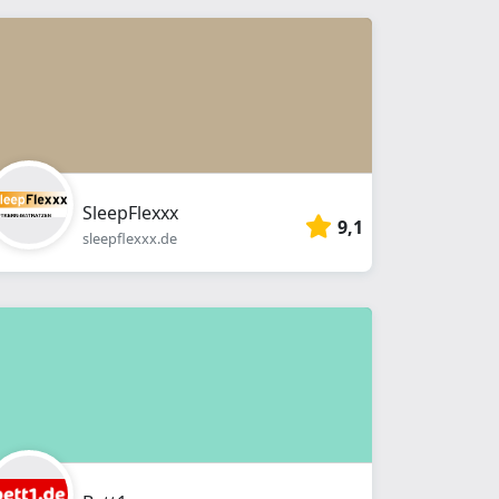
SleepFlexxx
9,1
sleepflexxx.de