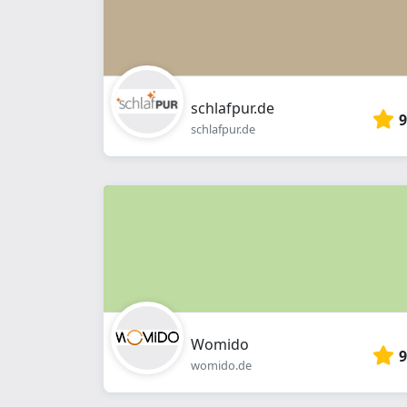
schlafpur.de
9
schlafpur.de
Womido
9
womido.de