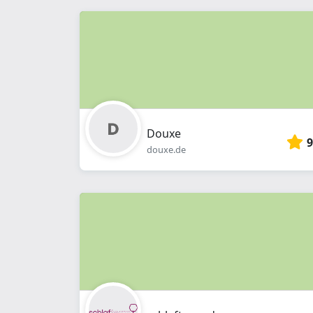
Douxe
9
douxe.de