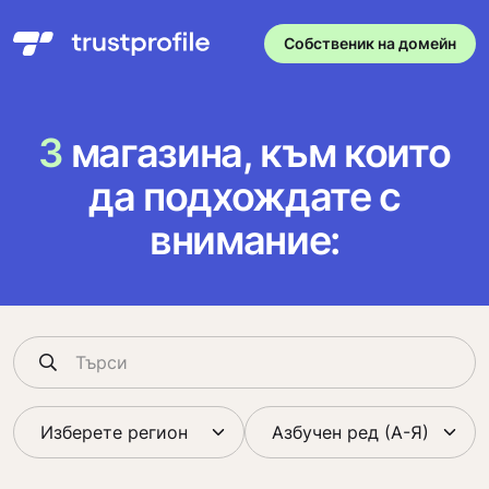
Собственик на домейн
3
магазина, към които
да подхождате с
внимание: