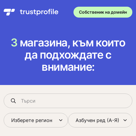
Собственик на домейн
3
магазина, към които
да подхождате с
внимание: