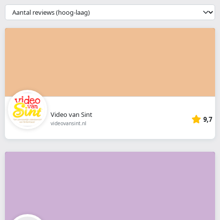
webshop
{{
__('Sort')
}}
Video van Sint
9,7
videovansint.nl