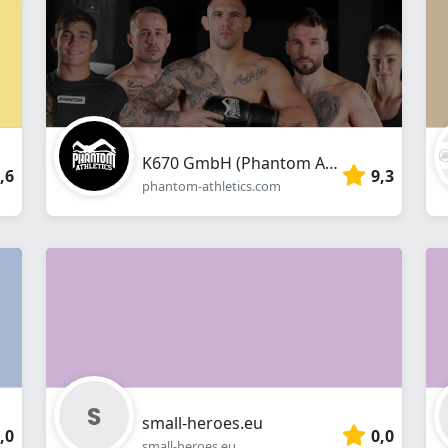
Webshop
K670 GmbH (Phantom Athletics)
,6
9,3
phantom-athletics.com
small-heroes.eu
,0
0,0
small-heroes.eu