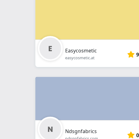
Easycosmetic
9
easycosmetic.at
Ndsgnfabrics
0
ndsgnfabrics.com