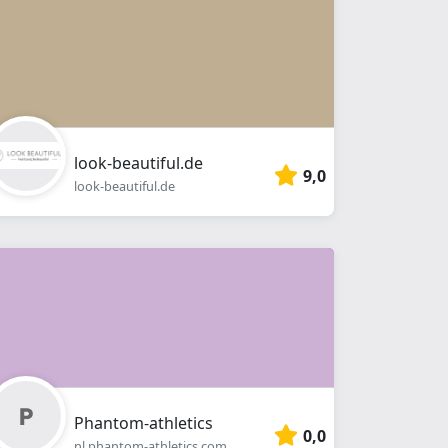
look-beautiful.de
9,0
look-beautiful.de
Phantom-athletics
0,0
nl.phantom-athletics.com