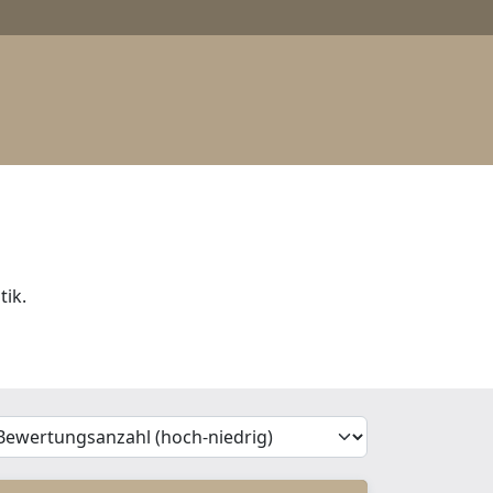
tik.
'Sort')