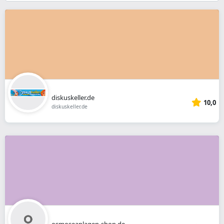
}}
diskuskeller.de
10,0
diskuskeller.de
osmoseanlagen-shop.de