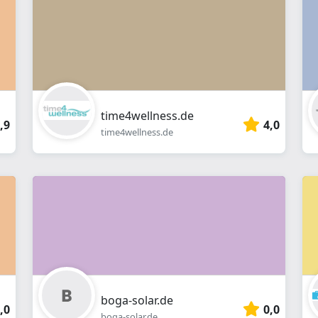
Webshop
time4wellness.de
,9
4,0
time4wellness.de
boga-solar.de
,0
0,0
boga-solar.de