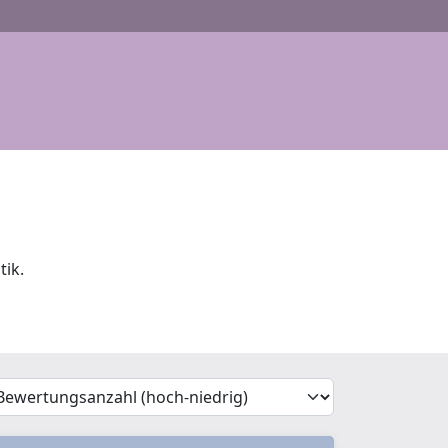
tik.
'Sort')