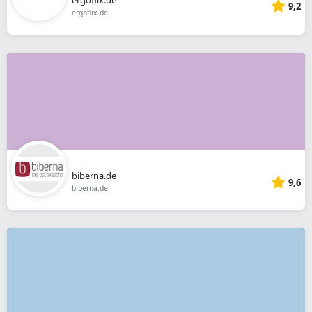
9,2
ergoflix.de
biberna.de
9,6
biberna.de