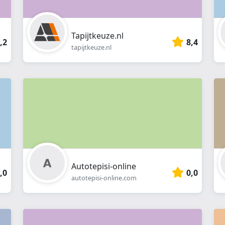
Tapijtkeuze.nl
,2
8,4
tapijtkeuze.nl
Autotepisi-online
,0
0,0
autotepisi-online.com