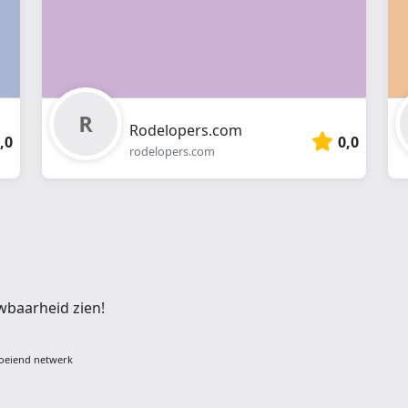
Rodelopers.com
,0
0,0
rodelopers.com
wbaarheid zien!
oeiend netwerk