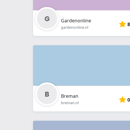
Gardenonline
8
gardenonline.nl
Breman
0
breman.nl