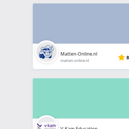
Matten-Online.nl
8
matten-online.nl
V-Kam Education