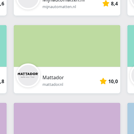
,6
8,4
mijnautomatten.nl
Mattador
,8
10,0
mattador.nl