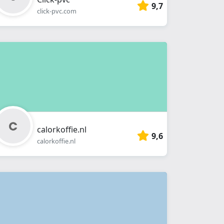
9,7
click-pvc.com
calorkoffie.nl
9,6
calorkoffie.nl