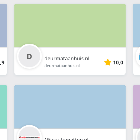
webshop
}}
deurmataanhuis.nl
,9
10,0
deurmataanhuis.nl
Mijnautomatten.nl