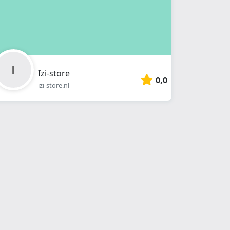
Izi-store
0,0
izi-store.nl