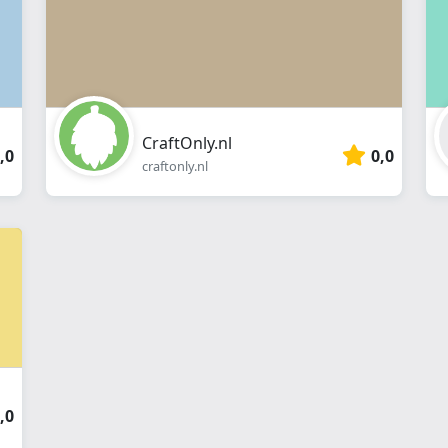
CraftOnly.nl
,0
0,0
craftonly.nl
,0