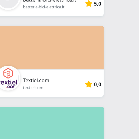
5,0
batteria-bici-elettrica.it
Textiel.com
0,0
textiel.com