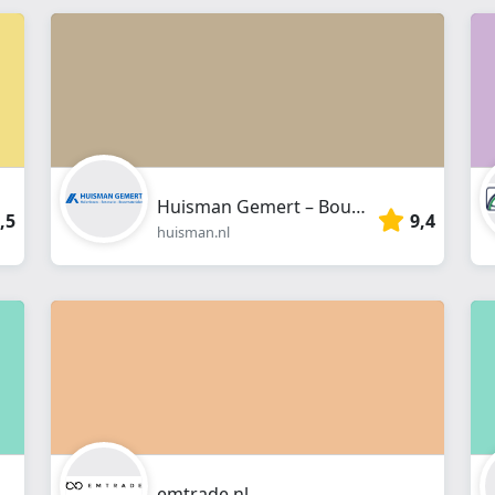
webshop
}}
Huisman Gemert – Bouwmaterialen
,5
9,4
huisman.nl
emtrade.nl