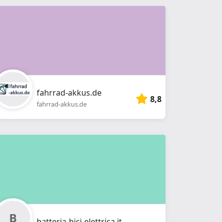
fahrrad-akkus.de
8,8
fahrrad-akkus.de
batteria-bici-elettrica.it