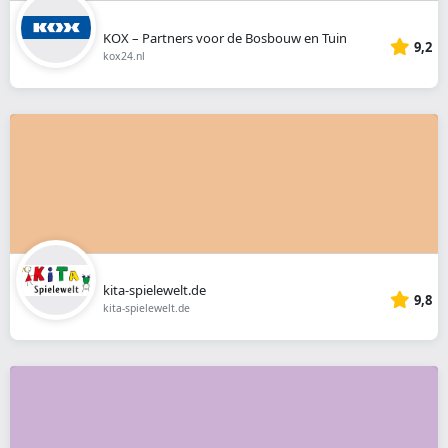
KOX – Partners voor de Bosbouw en Tuin
9,2
kox24.nl
kita-spielewelt.de
9,8
kita-spielewelt.de