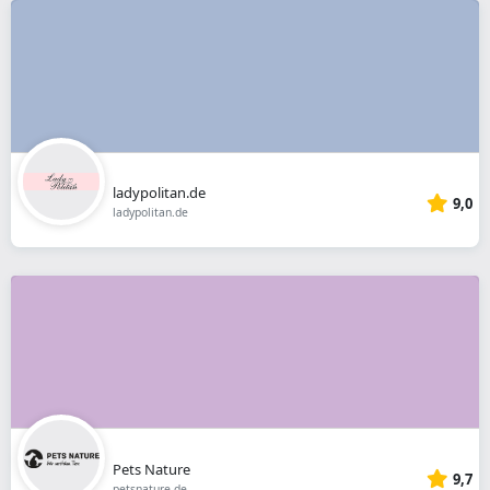
ladypolitan.de
9,0
ladypolitan.de
Pets Nature
9,7
petsnature.de