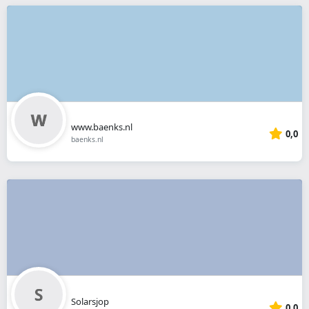
www.baenks.nl
0,0
baenks.nl
Solarsjop
0,0