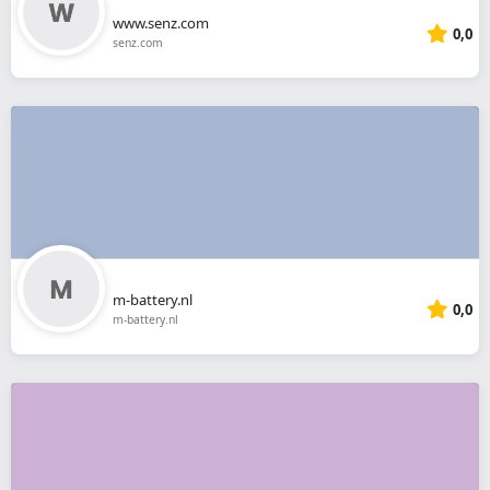
www.senz.com
0,0
senz.com
m-battery.nl
0,0
m-battery.nl