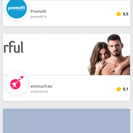
Promofit
9,5
promofit.nl
erotouch.eu
9,1
erotouch.eu