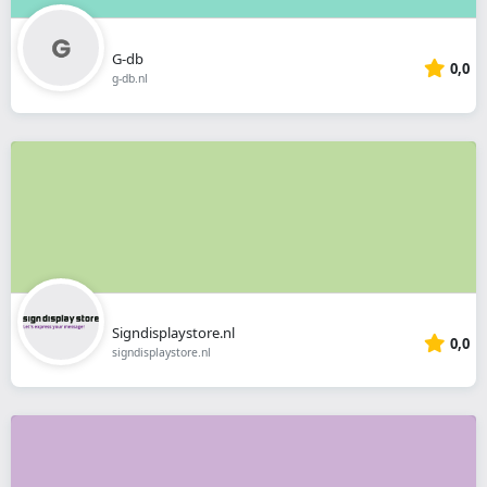
G-db
0,0
g-db.nl
Signdisplaystore.nl
0,0
signdisplaystore.nl