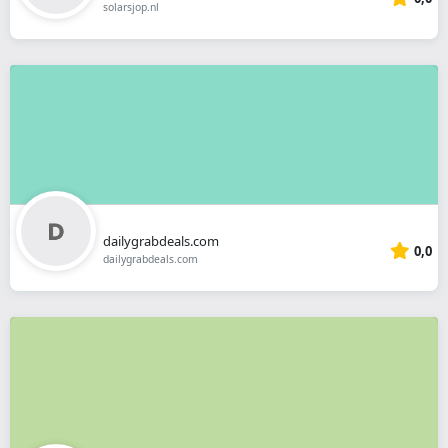
solarsjop.nl
dailygrabdeals.com
0,0
dailygrabdeals.com