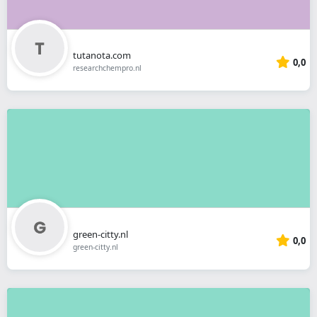
tutanota.com
0,0
researchchempro.nl
green-citty.nl
0,0
green-citty.nl