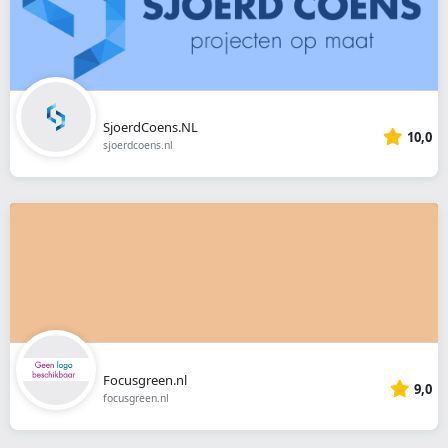
SjoerdCoens.NL
10,0
sjoerdcoens.nl
Focusgreen.nl
9,0
focusgreen.nl