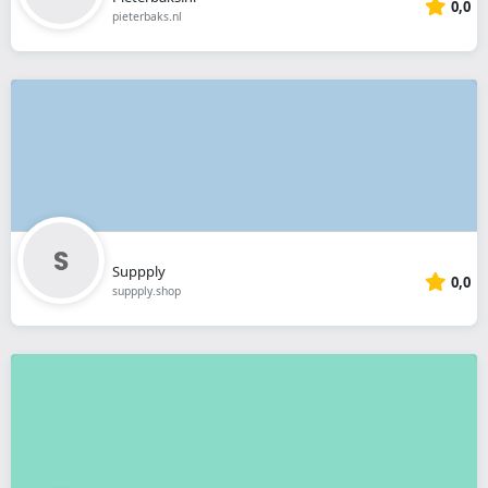
0,0
pieterbaks.nl
Suppply
0,0
suppply.shop