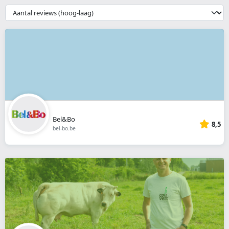
webshop
{{
__('Sort')
}}
Bel&Bo
8,5
bel-bo.be