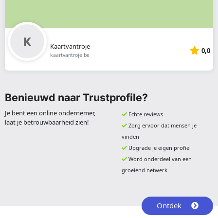
Kaartvantroje
0,0
kaartvantroje.be
Benieuwd naar Trustprofile?
Je bent een online ondernemer,
Echte reviews
laat je betrouwbaarheid zien!
Zorg ervoor dat mensen je
vinden
Upgrade je eigen profiel
Word onderdeel van een
groeiend netwerk
Ontdek