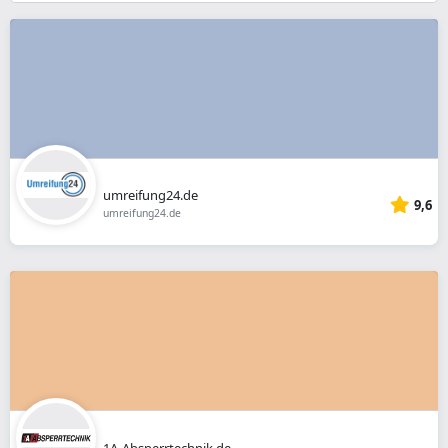
}}
umreifung24.de
9,6
umreifung24.de
1A-Absperrtechnik.de