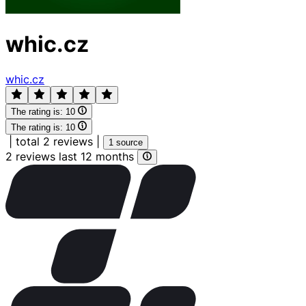
whic.cz
whic.cz
The rating is:
10
The rating is:
10
|
total 2 reviews
|
1 source
2 reviews last 12 months