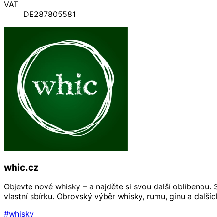
VAT
DE287805581
whic.cz
Objevte nové whisky – a najděte si svou další oblíbenou.
vlastní sbírku. Obrovský výběr whisky, rumu, ginu a dalšíc
#whisky